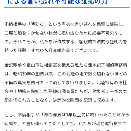
による言い逃れ不可能な証拠の力
不倫相手の「時効だ」という卑劣な言い逃れを完璧に論破し、
二度と嘘をつかせない状況に追い込むために必要不可欠なも
の。それこそが、私たちが作成する、客観的で法的な証明力を
持った証拠、すなわち調査報告書でございます。
金沢駅前や富山市に相談室を構える私たち桂木紀子探偵事務所
は、昭和39年の創業以来、この北陸の地で数え切れないほどの
不倫の真実を白日の下に晒してまいりました。北陸特有の車社
会や土地鑑を熟知した熟練の調査員たちが、対象者に一切の気
配を悟られることなく、決定的な瞬間を記録に収めます。
もし、不倫相手が「あの浮気は3年以上前に終わったことだから
時効だ」と言い張ってきたとしても、私たちが現在進行形で二