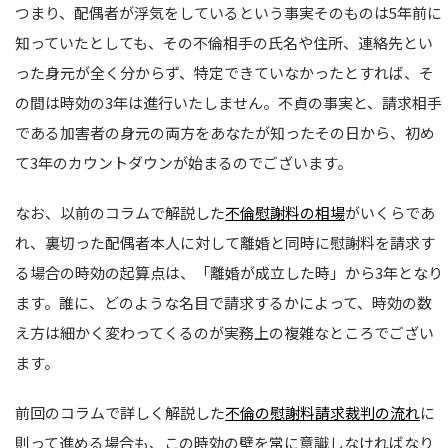
つまり、配偶者が浮気をしているという事実そのものは5年前に
知っていたとしても、その不倫相手の氏名や住所、連絡先とい
った身元が全く分からず、特定できていなかったとすれば、そ
の間は時効の3年は進行いたしません。不貞の事実と、請求相手
である加害者の身元の両方をあなたが知ったその日から、初め
て3年のカウントダウンが始まるのでございます。
なお、以前のコラムで解説した
不倫慰謝料の相場
がいくらであ
れ、裏切った配偶者本人に対して離婚と同時に慰謝料を請求す
る場合の時効の起算点は、「離婚が成立した時」から3年となり
ます。誰に、どのような名目で請求するかによって、時効の数
え方は細かく変わってくるのが実務上の複雑なところでござい
ます。
前回のコラムで詳しく解説した
不倫の慰謝料請求裁判の流れ
に
則って進める場合も、この時効の壁を常に意識しなければなり