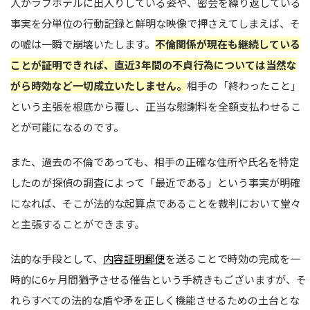
人がラブホテルに出入りしている姿や、密会を繰り返している
事実を分単位の行動記録と鮮明な映像で押さえてしまえば、そ
の嘘は一瞬で崩壊いたします。
不倫関係が現在も継続している
ことが証明できれば、直近3年間の不貞行為については当然な
がら時効など一切成立いたしません。
相手の「終わったこと」
という主張を根底から覆し、正当な慰謝料を全額支払わせるこ
とが可能になるのです。
また、過去の不倫であっても、相手の正確な住所や氏名を特定
したのが探偵の調査によって「最近である」という事実が明確
になれば、そこが法的な起算点であることを裁判において堂々
と主張することができます。
法的な手段として、
内容証明郵便
を送ることで時効の完成を一
時的に6ヶ月間猶予させる催告という手続きもございますが、そ
れらすべての法的な盾や矛を正しく機能させるための土台とな