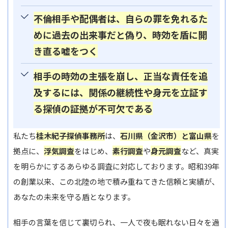
不倫相手や配偶者は、自らの罪を免れるた
めに過去の出来事だと偽り、時効を盾に開
き直る嘘をつく
相手の時効の主張を崩し、正当な責任を追
及するには、関係の継続性や身元を立証す
る探偵の証拠が不可欠である
私たち
桂木紀子探偵事務所
は、
石川県（金沢市）と富山県
を
拠点に、
浮気調査
をはじめ、
素行調査
や
身元調査
など、真実
を明らかにするあらゆる調査に対応しております。昭和39年
の創業以来、この北陸の地で積み重ねてきた信頼と実績が、
あなたの未来を守る盾となります。
相手の言葉を信じて裏切られ、一人で夜も眠れない日々を過