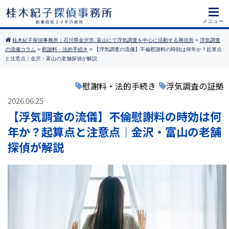
桂木紀子探偵事務所｜石川県金沢市､富山にて浮気調査を中心に活動する興信所
>
浮気調査
の流儀コラム
>
慰謝料・法的手続き
>
【浮気調査の流儀】不倫慰謝料の時効は何年か？起算点
と注意点｜金沢・富山の老舗探偵が解説
慰謝料・法的手続き
浮気調査の証拠
2026.06.25
【浮気調査の流儀】不倫慰謝料の時効は何
年か？起算点と注意点｜金沢・富山の老舗
探偵が解説