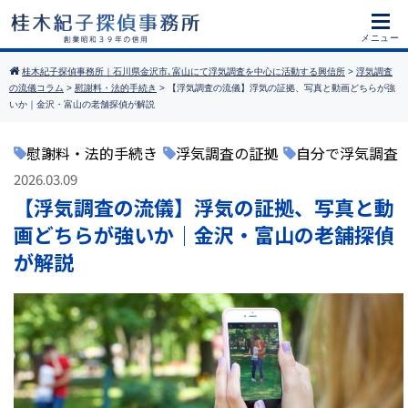
桂木紀子探偵事務所｜石川県金沢市､富山にて浮気調査を中心に活動する興信所
>
浮気調査
の流儀コラム
>
慰謝料・法的手続き
>
【浮気調査の流儀】浮気の証拠、写真と動画どちらが強
いか｜金沢・富山の老舗探偵が解説
慰謝料・法的手続き
浮気調査の証拠
自分で浮気調査
2026.03.09
【浮気調査の流儀】浮気の証拠、写真と動
画どちらが強いか｜金沢・富山の老舗探偵
が解説