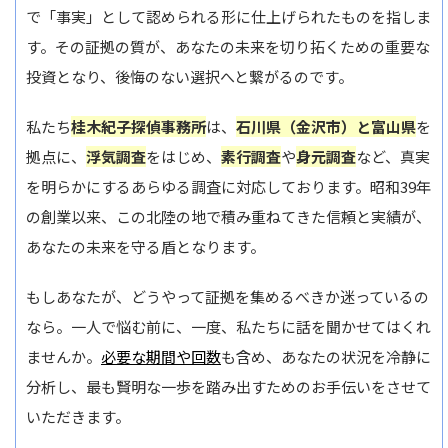
で「事実」として認められる形に仕上げられたものを指しま
す。その証拠の質が、あなたの未来を切り拓くための重要な
投資となり、後悔のない選択へと繋がるのです。
私たち
桂木紀子探偵事務所
は、
石川県（金沢市）と富山県
を
拠点に、
浮気調査
をはじめ、
素行調査
や
身元調査
など、真実
を明らかにするあらゆる調査に対応しております。昭和39年
の創業以来、この北陸の地で積み重ねてきた信頼と実績が、
あなたの未来を守る盾となります。
もしあなたが、どうやって証拠を集めるべきか迷っているの
なら。一人で悩む前に、一度、私たちに話を聞かせてはくれ
ませんか。
必要な期間や回数
も含め、あなたの状況を冷静に
分析し、最も賢明な一歩を踏み出すためのお手伝いをさせて
いただきます。