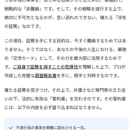
戦略的な「非離婚」です。そして、その戦略を遂行する上で、
絶対に不可欠となるのが、言い逃れのできない、確たる「浮気
の証拠」なのです。
この場合、証拠を手にする目的は、今すぐ離婚するためではあ
りません。そうではなく、あなたの今後の人生における、最強
の「交渉カード」として、その力を最大限に活用するためで
す。
ご自身で証拠を探すことの危険性
を理解した上で、プロが
作成した完璧な
調査報告書
を手に、相手と対峙するのです。
確たる証拠を突きつけ、その上で、弁護士など専門家の立ち会
いの下、法的に有効な「誓約書」を交わすのです。その誓約書
には、以下の内容を必ず盛り込まねばなりません。
不貞行為の事実を明確に認めさせる一文。