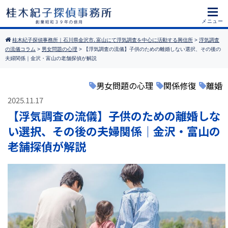
桂木紀子探偵事務所｜石川県金沢市､富山にて浮気調査を中心に活動する興信所
>
浮気調査
の流儀コラム
>
男女問題の心理
>
【浮気調査の流儀】子供のための離婚しない選択、その後の
夫婦関係｜金沢・富山の老舗探偵が解説
男女問題の心理
関係修復
離婚
2025.11.17
【浮気調査の流儀】子供のための離婚しな
い選択、その後の夫婦関係｜金沢・富山の
老舗探偵が解説