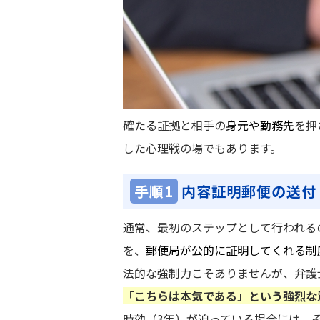
確たる証拠と相手の
身元や勤務先
を押
した心理戦の場でもあります。
手順1
内容証明郵便の送付
通常、最初のステップとして行われる
を、
郵便局が公的に証明してくれる制
法的な強制力こそありませんが、弁護
「こちらは本気である」という強烈な
時効（3年）が迫っている場合には、