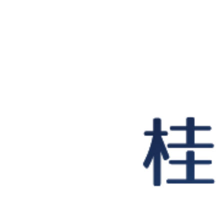
桂木紀子探偵事務所｜石川県金沢市､富山にて浮気調査を中心に活動する興信所
>
浮気調査の流
2025.12.08
【浮気調査の流儀
金沢・富山の老舗