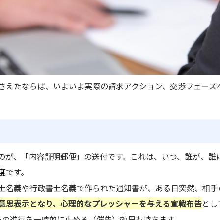
さえたならば、いよいよ実際の請求アクション、交渉フェーズ
のが、「内容証明郵便」の送付です。これは、いつ、誰が、誰
度
です。
士名義や行政書士名義で作られた通知書が、ある日突然、相手
意思表示となり、心理的なプレッシャーを与える宣戦布告
とし
その進行を一時的に止める（催告）効果も持ちます。