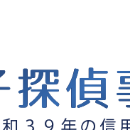
富山の老舗探偵が解説
謝料・法的手続き
浮気調査の証拠
れと手順の全て｜