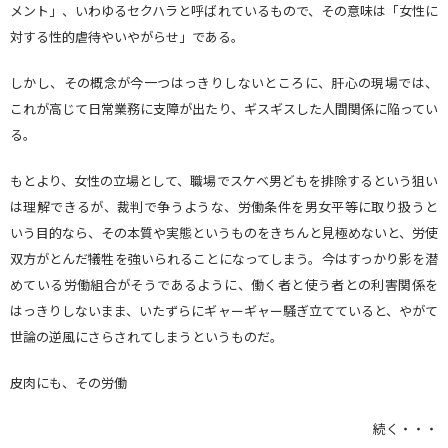
メント」、いわゆるセクハラと呼ばれているもので、その意味は「女性に
対する性的虐待やいやがらせ」である。
しかし、その概念が今一つはっきりしないところに、肝心の現場では、
これが高じて日常業務に支障が出たり、ギスギスした人間関係に陥ってい
る。
もとより、女性の立場として、職場でスケベ男どもを排除するという狙い
は理解できるが、裁判で争うような、労働条件を男女平等に取り扱うと
いう目的なら、その本質や実態というものをきちんと見極めないと、労使
双方がとんだ犠牲を強いられることになってしまう。今はすっかり影を潜
めている労働組合がそうであるように、働く者と使う者との利害関係を
はっきりしないまま、いたずらにギャーギャー騒ぎ立てていると、やがて
世論の逆風にさらされてしまうというものだ。
皮肉にも、その労働
続く・・・