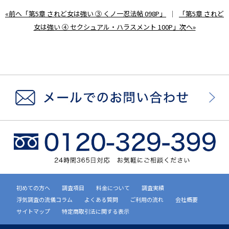
«前へ「第5章 されど女は強い ③ くノ一忍法帖 098P」
｜
「第5章 されど
女は強い ④ セクシュアル・ハラスメント 100P」次へ»
初めての方へ
調査項目
料金について
調査実績
浮気調査の流儀コラム
よくある質問
ご利用の流れ
会社概要
サイトマップ
特定商取引法に関する表示