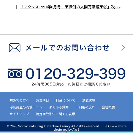
｜
「アクタス1993年8月号 ▼探偵の人間万華鏡▼⑧」次へ»
初めての方へ
調査項目
料金について
調査実績
浮気調査の流儀コラム
よくある質問
ご利用の流れ
会社概要
サイトマップ
特定商取引法に関する表示
©
2026 Noriko Katsuragi Detective Agency All Rights Reserved.
SEO & Website
designed by AWS