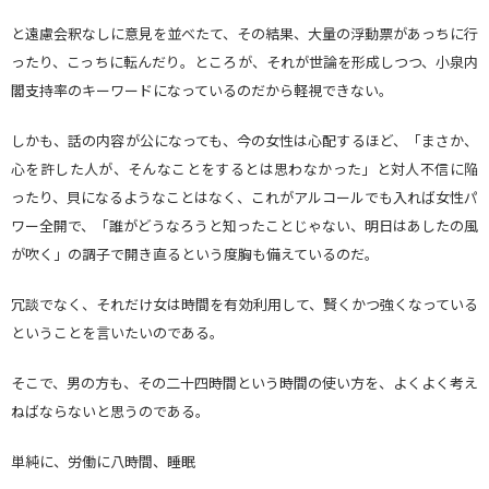
と遠慮会釈なしに意見を並べたて、その結果、大量の浮動票があっちに行
ったり、こっちに転んだり。ところが、それが世論を形成しつつ、小泉内
閣支持率のキーワードになっているのだから軽視できない。
しかも、話の内容が公になっても、今の女性は心配するほど、「まさか、
心を許した人が、そんなことをするとは思わなかった」と対人不信に陥
ったり、貝になるようなことはなく、これがアルコールでも入れば女性パ
ワー全開で、「誰がどうなろうと知ったことじゃない、明日はあしたの風
が吹く」の調子で開き直るという度胸も備えているのだ。
冗談でなく、それだけ女は時間を有効利用して、賢くかつ強くなっている
ということを言いたいのである。
そこで、男の方も、その二十四時間という時間の使い方を、よくよく考え
ねばならないと思うのである。
単純に、労働に八時間、睡眠