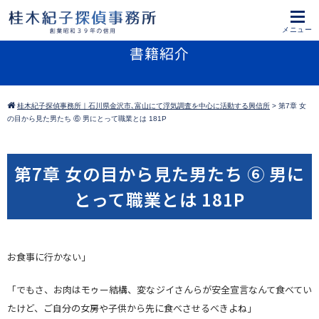
書籍紹介
桂木紀子探偵事務所｜石川県金沢市､富山にて浮気調査を中心に活動する興信所
>
第7章 女
の目から見た男たち ⑥ 男にとって職業とは 181P
第7章 女の目から見た男たち ⑥ 男に
とって職業とは 181P
お食事に行かない」
「でもさ、お肉はモゥー結構、変なジイさんらが安全宣言なんて食べてい
たけど、ご自分の女房や子供から先に食べさせるべきよね」