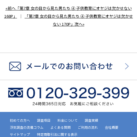
«前へ「第7章 女の目から見た男たち ④ 子供教育にオヤジは欠かせない
168P」
｜
「第7章 女の目から見た男たち ④ 子供教育にオヤジは欠かせ
ない 170P」次へ»
初めての方へ
調査項目
料金について
調査実績
浮気調査の流儀コラム
よくある質問
ご利用の流れ
会社概要
サイトマップ
特定商取引法に関する表示