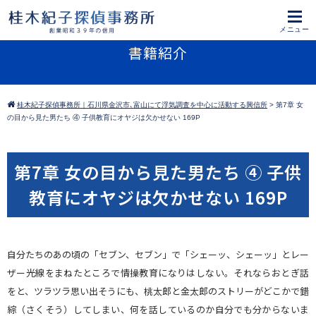
書籍紹介
桂木紀子探偵事務所｜石川県金沢市､富山にて浮気調査を中心に活動する興信所
>
第7章 女
の目から見た男たち ④ 子供教育にオヤジは欠かせない 169P
第7章 女の目から見た男たち ④ 子供
教育にオヤジは欠かせない 169P
自分たちのあの頃の「セブン、セブン」で「シェーッ、シェーッ」とレー
ザー光線をまねたところで情操教育になりはしない。それならおとぎ話
をと、ツラツラ思い出そうにも、桃太郎と金太郎のストリーがどこかで錯
綜（さくそう）してしまい、何を話しているのか自分でも分からないま