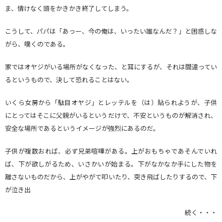
ま、情けなく頭をかきかき終了してしまう。
こうして、パパは「あっー、今の俺は、いったい誰なんだ？」と困惑しな
がら、嘆くのである。
家ではオヤジがいる場所がなくなった、と耳にするが、それは間違ってい
るというもので、決して恐れることはない。
いくら女房から「駄目オヤジ」とレッテルを（は）貼られようが、子供
にとってはそこに父親がいるというだけで、不安というものが解消され、
安全な場所であるというイメージが強烈にあるのだ。
子供が複数おれば、必ず兄弟喧嘩がある。上がおもちゃであそんでいれ
ば、下が欲しがるため、いさかいが始まる。下がなかなか手にした物を
離さないものだから、上がやがて叩いたり、突き飛ばしたりするので、下
が泣き出
続く・・・