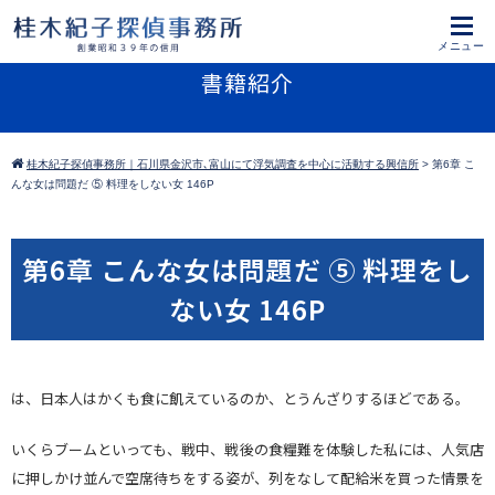
書籍紹介
桂木紀子探偵事務所｜石川県金沢市､富山にて浮気調査を中心に活動する興信所
>
第6章 こ
んな女は問題だ ⑤ 料理をしない女 146P
第6章 こんな女は問題だ ⑤ 料理をし
ない女 146P
は、日本人はかくも食に飢えているのか、とうんざりするほどである。
いくらブームといっても、戦中、戦後の食糧難を体験した私には、人気店
に押しかけ並んで空席待ちをする姿が、列をなして配給米を買った情景を