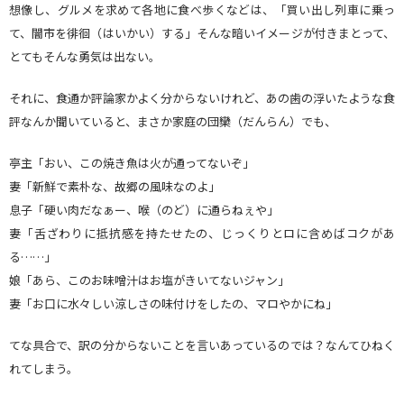
想像し、グルメを求めて各地に食べ歩くなどは、「買い出し列車に乗っ
て、闇市を徘徊（はいかい）する」そんな暗いイメージが付きまとって、
とてもそんな勇気は出ない。
それに、食通か評論家かよく分からないけれど、あの歯の浮いたような食
評なんか聞いていると、まさか家庭の団欒（だんらん）でも、
亭主「おい、この焼き魚は火が通ってないぞ」
妻「新鮮で素朴な、故郷の風味なのよ」
息子「硬い肉だなぁー、喉（のど）に通らねぇや」
妻「舌ざわりに抵抗感を持たせたの、じっくりとロに含めばコクがあ
る……」
娘「あら、このお味噌汁はお塩がきいてないジャン」
妻「お口に水々しい涼しさの味付けをしたの、マロやかにね」
てな具合で、訳の分からないことを言いあっているのでは？なんてひねく
れてしまう。