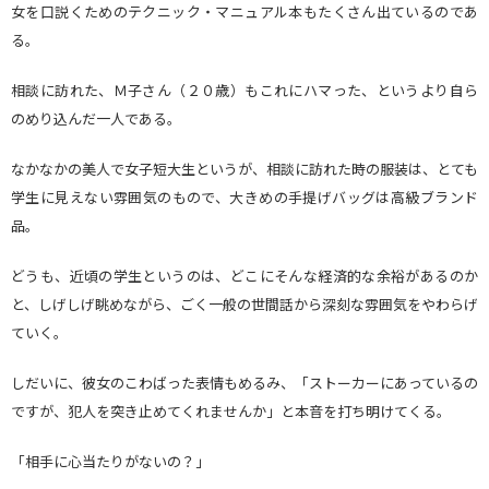
女を口説くためのテクニック・マニュアル本もたくさん出ているのであ
る。
相談に訪れた、Ｍ子さん（２０歳）もこれにハマった、というより自ら
のめり込んだ一人である。
なかなかの美人で女子短大生というが、相談に訪れた時の服装は、とても
学生に見えない雰囲気のもので、大きめの手提げバッグは高級ブランド
品。
どうも、近頃の学生というのは、どこにそんな経済的な余裕があるのか
と、しげしげ眺めながら、ごく一般の世間話から深刻な雰囲気をやわらげ
ていく。
しだいに、彼女のこわばった表情もめるみ、「ストーカーにあっているの
ですが、犯人を突き止めてくれませんか」と本音を打ち明けてくる。
「相手に心当たりがないの？」