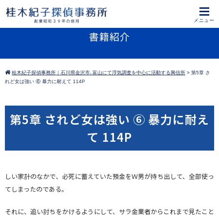
書籍紹介
桂木紀子探偵事務所｜石川県金沢市､富山にて浮気調査を中心に活動する興信所
>
第5章 さ
れど女は強い ⑥ 暴力に耐えて 114P
第5章 されど女は強い ⑥ 暴力に耐え
て 114P
しい家計のなかで、必死に蓄えていた預金をＷ男が持ち出して、全部使っ
てしまったのである。
それに、追い討ちをかけるようにして、サラ金業者からこれまで見たこと