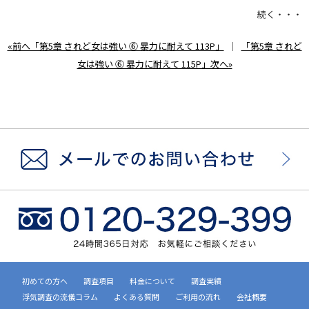
続く・・・
«前へ「第5章 されど女は強い ⑥ 暴力に耐えて 113P」
｜
「第5章 されど
女は強い ⑥ 暴力に耐えて 115P」次へ»
初めての方へ
調査項目
料金について
調査実績
浮気調査の流儀コラム
よくある質問
ご利用の流れ
会社概要