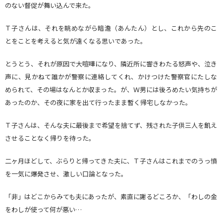
のない督促が舞い込んで来た。
Ｔ子さんは、それを眺めながら暗澹（あんたん）とし、これから先のこ
とをことを考えると気が遠くなる思いであった。
とうとう、それが原因で大喧嘩になり、隣近所に響きわたる怒声や、泣き
声に、見かねて誰かが警察に連絡してくれ、かけつけた警察官にたしな
められて、その場はなんとか収まった。が、Ｗ男には後ろめたい気持ちが
あったのか、その夜に家を出て行ったまま暫く帰宅しなかった。
Ｔ子さんは、そんな夫に最後まで希望を捨てず、残された子供三人を飢え
させることなく帰りを待った。
二ヶ月ほどして、ぶらりと帰ってきた夫に、Ｔ子さんはこれまでのうっ憤
を一気に爆発させ、激しい口論となった。
「非」はどこからみても夫にあったが、素直に謝るどころか、「わしの金
をわしが使って何が悪い…