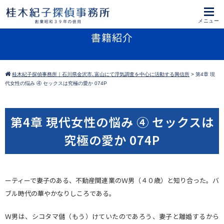
書籍紹介
桂木紀子探偵事務所｜石川県金沢市､富山にて浮気調査を中心に活動する興信所
>
第4章 現
代女性の悩み ④ セックスは究極の愛か 074P
第4章 現代女性の悩み ④ セックスは
究極の愛か 074P
ーティーで妻子のある、不動産関連業のＷ男（４０歳）と知り合った。バ
ブル時代の華やかなりしころである。
Ｗ男は、シコタマ儲（もう）けていたのであろう、妻子と離婚するから