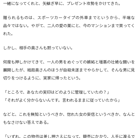
一緒になってくれと、矢継ぎ早に、プレゼント攻勢をかけてきた。
贈られるものは、スポーツカータイプの外車までというから、半端な
品々ではない。やがて、二人の愛の巣にと、今のマンションまで買ってく
れた。
しかし、相手の奥さんも黙っていない。
何度も押しかけてきて、一人の男をめぐっての嫉妬と増悪の壮絶な闘いを
展開したが、結局奥さんのほうが自殺未遂までやらかして、そんな男に見
切りをつけるように、実家に帰ったという。
「ところで、あなたの実印はどのように管理していたの？」
「それがよく分からないんです。言われるままに従っていたから」
などと、これを無知というべきか、惚れた女の妄信というべきか、なんと
もなさけない答えである。
「いずれ、この物件は差し押さえになって、競売にかかり、人手に渡るで