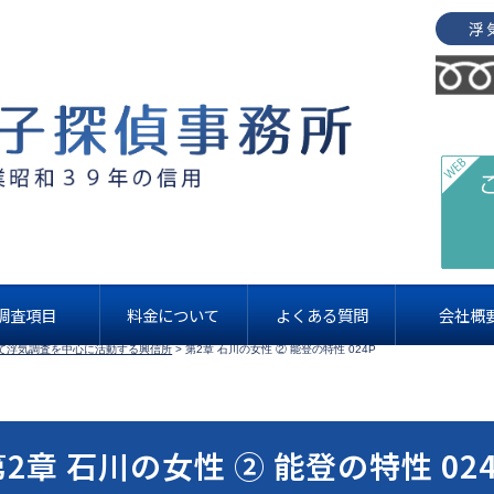
書籍紹介
調査項目
料金について
よくある質問
会社概
て浮気調査を中心に活動する興信所
>
第2章 石川の女性 ② 能登の特性 024P
2章 石川の女性 ② 能登の特性 02