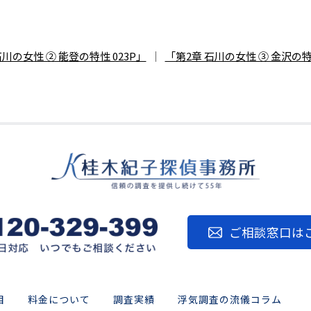
川の女性 ② 能登の特性 023P」
｜
「第2章 石川の女性 ③ 金沢の特
ご相談窓口は
目
料金について
調査実績
浮気調査の流儀コラム