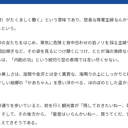
妻）がたくましく働く」という意味であり、悠長な専業主婦なんか
るという。
市の女たちをはじめ、寒気に危険と背中合わせの岩ノリを採る主婦
団出稼ぎなど、その姿を見るにつけ聞くにつけ、ととが海の漁師な
らは、「内助の功」という紋切り型の表現では言い尽くせない。
の美しさは、加賀や金沢とは全く異質な、海鳴りの上にしっかりと
かしい故郷の「かあちゃん」を思い浮かべる、ほのぼのとした温か
市通りを歩いていると、前を行く観光客が「残しておきたいねー、
、そして、その後方から、「能登はいらんかいねー、買うてくだ、
こえてきそうである。