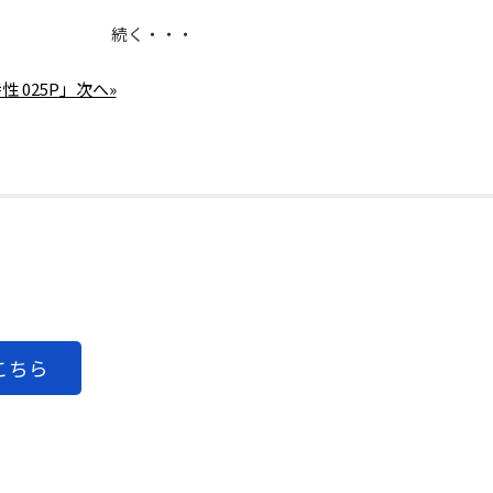
続く・・・
性 025P」次へ»
こちら