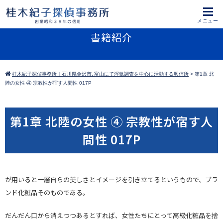
書籍紹介
桂木紀子探偵事務所｜石川県金沢市､富山にて浮気調査を中心に活動する興信所
>
第1章 北
陸の女性 ④ 宗教性が宿す人間性 017P
第1章 北陸の女性 ④ 宗教性が宿す人
間性 017P
が用いると一層自らの美しさとイメージを引き立てるというもので、ブラ
ンド化粧品そのものである。
だんだん口から消えつつあるとすれば、女性たちにとって高級化粧品を捨