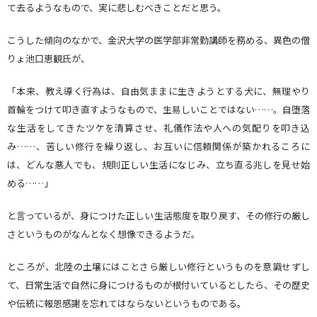
て去るようなもので、実に悲しむべきことだと思う。
こうした傾向のなかで、金沢大学の医学部非常勤講師を務める、異色の僧
りょ池口恵観氏が、
「本来、教え導く行為は、自由気ままに生きようとする犬に、無理やり
首輪をつけて叩き直すようなもので、生易しいことではない……。自堕落
な生活をしてきたツケを清算させ、礼儀作法や人への気配りを叩き込
み……、苦しい修行を繰り返し、お互いに信頼関係が築かれるころに
は、どんな悪人でも、規則正しい生活になじみ、立ち直る兆しを見せ始
める……」
と言っているが、身につけた正しい生活態度を取り戻す、その修行の厳し
さというものがなんとなく想像できるようだ。
ところが、北陸の土壌にはことさら厳しい修行というものを意識せずし
て、日常生活で自然に身につけるものが根付いているとしたら、その歴史
や伝統に報恩感謝を忘れてはならないというものである。