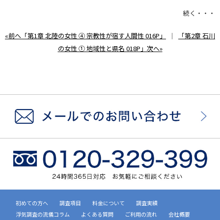
続く・・・
«前へ「第1章 北陸の女性 ④ 宗教性が宿す人間性 016P」
｜
「第2章 石川
の女性 ① 地域性と県名 018P」次へ»
初めての方へ
調査項目
料金について
調査実績
浮気調査の流儀コラム
よくある質問
ご利用の流れ
会社概要