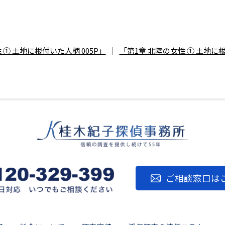
 ① 土地に根付いた人柄 005P」
｜
「第1章 北陸の女性 ① 土地に根
ご相談窓口は