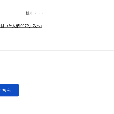
続く・・・
付いた人柄 007P」次へ»
こちら