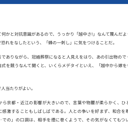
て何かと対抗意識があるので、うっかり「越中さ!」なんて蔑んだよ
で恐れをなしたという、「蜂の一刺し」に気をつけることだ。
素でありながら、冠婚葬祭になると人見えをはり、あの引出物ので
格式を競うなんて聞くと、いくらメデタイといえ、「越中から嫁を
で人当たりがよい。
から京都・近江の影響が大きいので、言葉や物腰が柔らかく、ひ
に感激することもしばしばである。人との争いを好まず、和合を
…での」の口調は、相手を煙に巻くようで、その気がなくてもつ