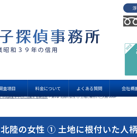
書籍紹介
調査項目
料金について
よくある質問
会社概
て浮気調査を中心に活動する興信所
>
第1章 北陸の女性 ① 土地に根付いた人柄 006P
 北陸の女性 ① 土地に根付いた人柄 