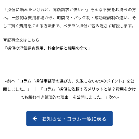
「探偵に頼みたいけれど、高額請求が怖い…」そんな不安をお持ちの方
へ。一般的な費用相場から、時間制・パック制・成功報酬制の違い、そ
して賢く費用を抑える方法まで、ベテラン探偵が包み隠さず解説します。
▼記事全文はこちら
「探偵の浮気調査費用、料金体系と相場の全て」
«前へ「コラム「探偵事務所の選び方、失敗しない6つのポイント」を公
開しました。」
｜
「コラム「探偵に依頼するメリットとは？費用をかけ
ても頼むべき論理的な理由」を公開しました。」次へ»
お知らせ・コラム一覧に戻る