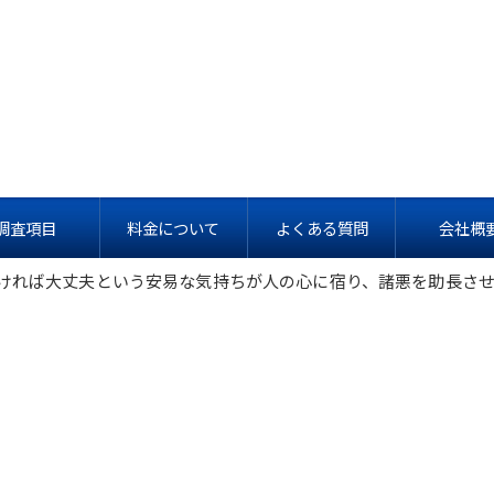
て不貞行為に走る。夫婦間でよくある話ですが、現代社会では、
調査項目
料金について
よくある質問
会社概
物でもありません。
ければ大丈夫という安易な気持ちが人の心に宿り、諸悪を助長さ