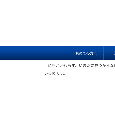
偽りだった結婚生活
結婚生活がマンネリ化し、刺激を求め
初めての方へ
夫婦関係の基盤を破壊する行為以外の何
にもかかわらず、いまだに見つからな
いるのです。