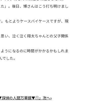
れた」。後日、博さんはこう打ち明けまし
す。もとよりケースバイケースですが、現
と思い、泣く泣く翔太ちゃんとの父子関係
るようになるのに時間がかかるかもしれま
んでした。
 ▼探偵の人間万華鏡▼①」次へ»