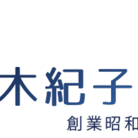
メディア掲載実績
て浮気調査を中心に活動する興信所
>
アクタス9月号 女探偵は見た 人生こころ模様 第9回
月号 女探偵は見た 人生こころ模