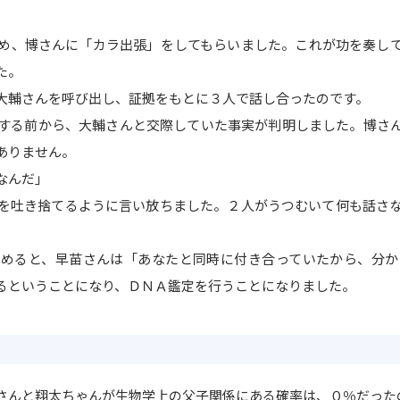
め、博さんに「カラ出張」をしてもらいました。これが功を奏し
た。
大輔さんを呼び出し、証拠をもとに３人で話し合ったのです。
する前から、大輔さんと交際していた事実が判明しました。博さ
ありません。
なんだ」
を吐き捨てるように言い放ちました。２人がうつむいて何も話さ
詰めると、早苗さんは「あなたと同時に付き合っていたから、分か
るということになり、ＤＮＡ鑑定を行うことになりました。
んと翔太ちゃんが生物学上の父子関係にある確率は、０％だった