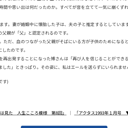
時間や思い出は何だったのか。すべてが音を立てて一気に崩くず
ます。妻が婚姻中に懐胎した子は、夫の子と推定するとしていま
の父親が「父」と認定されるのです。
。ただ、血のつながった父親がそばにいる方が子供のためになる
にしたのです。
を再出発することになった博さんは「再び人を信じることができ
ました」ときっぱり。その姿に、私はエールを送らずにいられませ
す)
偵は見た 人生こころ模様 第8回」
｜
「アクタス1993年１月号