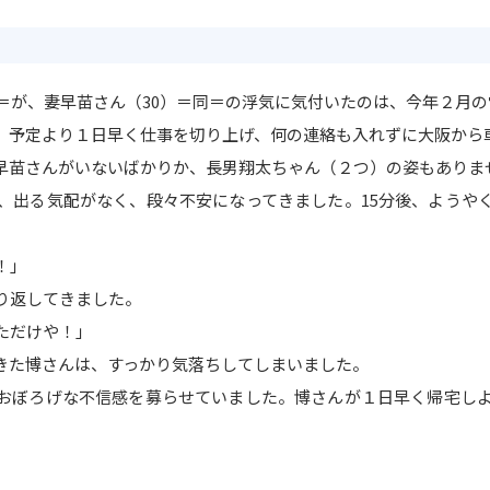
名＝が、妻早苗さん（30）＝同＝の浮気に気付いたのは、今年２月
、予定より１日早く仕事を切り上げ、何の連絡も入れずに大阪から
早苗さんがいないばかりか、長男翔太ちゃん（２つ）の姿もありま
、出る気配がなく、段々不安になってきました。15分後、ようや
！」
り返してきました。
ただけや！」
きた博さんは、すっかり気落ちしてしまいました。
おぼろげな不信感を募らせていました。博さんが１日早く帰宅し