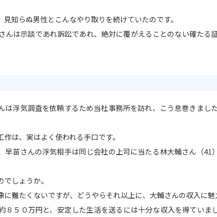
、見知らぬ男性とこんなやり取りを続けていたのです。
さんは示談であれ訴訟であれ、絶対に覆がえることのない確たる
んは浮気調査を依頼するため当社事務所を訪れ、こう息巻きました
工作は、実はよく使われる手口です。
、早苗さんの浮気相手は同じ会社の上司に当たる林大輔さん（41
のでしょうか。
像に難たくないですが、どうやらそれ以上に、大輔さんの収入に魅
約８５０万円と、安定した生活を送るには十分な収入を得ていま